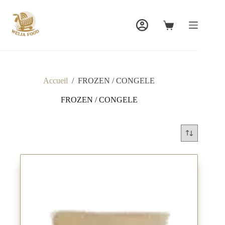
Passer
au
contenu
Panier
d’achat
Accueil
/
FROZEN / CONGELE
FROZEN / CONGELE