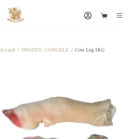
Passer
au
contenu
Panier
d’achat
Accueil
/
FROZEN / CONGELE
/
Cow Leg 1KG