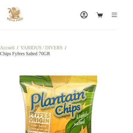
Passer
au
contenu
Panier
d’achat
Accueil
/
VARIOUS / DIVERS
/
Chips Fyfees Salted 70GR