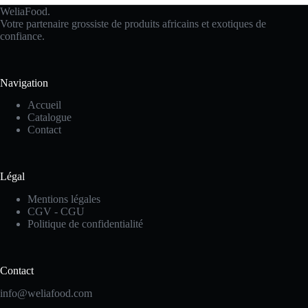
WeliaFood.
Votre partenaire grossiste de produits africains et exotiques de
confiance.
Navigation
Accueil
Catalogue
Contact
Légal
Mentions légales
CGV - CGU
Politique de confidentialité
Contact
info@weliafood.com