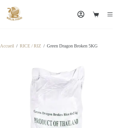
Passer
au
contenu
Panier
d’achat
Accueil
/
RICE / RIZ
/
Green Dragon Broken 5KG