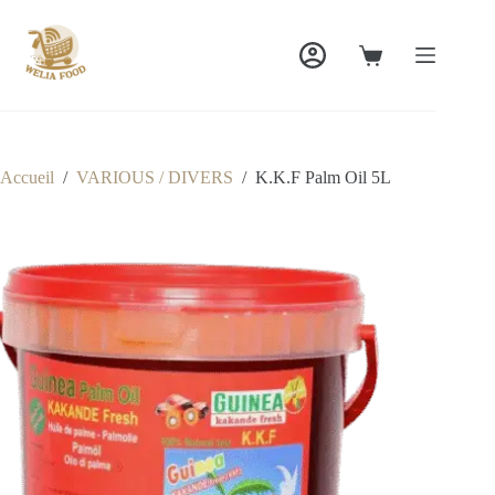
Passer
au
contenu
Panier
d’achat
Accueil
/
VARIOUS / DIVERS
/
K.K.F Palm Oil 5L