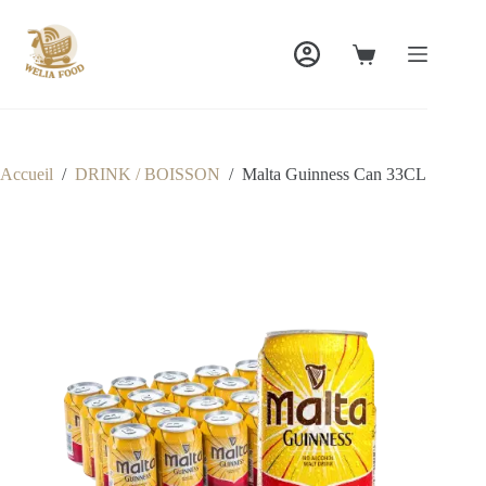
Passer
au
contenu
Panier
d’achat
Accueil
/
DRINK / BOISSON
/
Malta Guinness Can 33CL