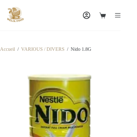
Passer
au
contenu
Panier
d’achat
Accueil
/
VARIOUS / DIVERS
/
Nido 1.8G