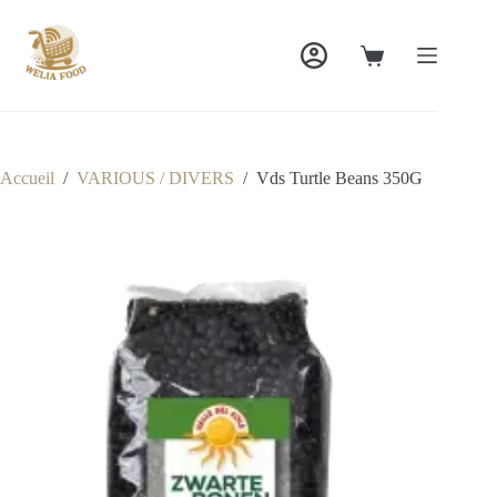
Passer
au
contenu
Panier
d’achat
Accueil
/
VARIOUS / DIVERS
/
Vds Turtle Beans 350G