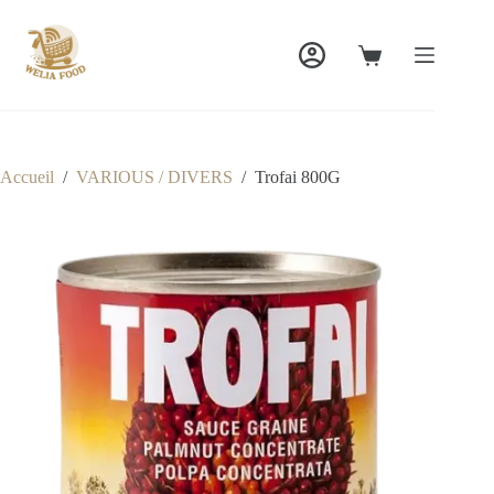
Passer
au
contenu
Panier
d’achat
Accueil
/
VARIOUS / DIVERS
/
Trofai 800G